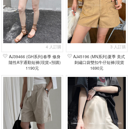
4 人訂購
3 人訂購
AJ39466 (GH系列)春季 修身
AJ45196 (MN系列)夏季 美式
隨性A字通勤短褲(現貨+預購)
刺繡口袋雙扣牛仔短褲(現貨
1190元
1690元
+預購)