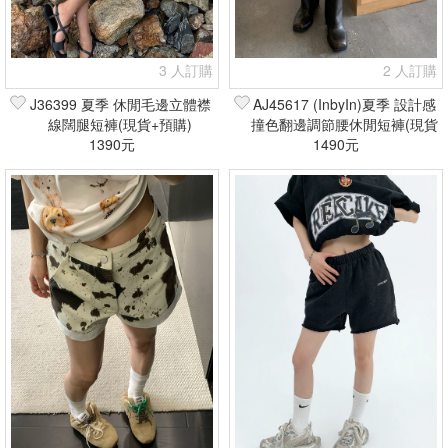
3 人訂購
2 人訂購
J36399 夏季 休閒毛邊立體襟
AJ45617 (InbyIn)夏季 設計感
線闊腿短褲(現貨+預購)
撞色翻邊調節腰休閒短褲(現貨
1390元
1490元
+預購)