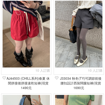
10 人訂購
10 人訂購
AJ44503 (CHILL系列)春夏 休
J33034 秋冬(TY)可調節前後
閒拼接後拼接速乾短褲(現貨
腰扣設計西裝闊腿短褲(現貨
1490元
+預購)
1690元
+預購)