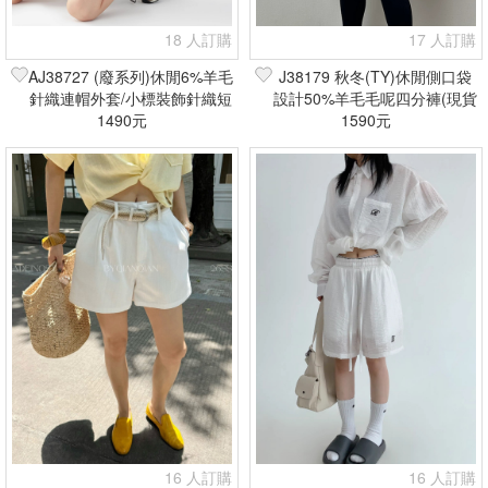
18 人訂購
17 人訂購
AJ38727 (廢系列)休閒6%羊毛
J38179 秋冬(TY)休閒側口袋
針織連帽外套/小標裝飾針織短
設計50%羊毛毛呢四分褲(現貨
褲(現貨+預購)
1490元
1590元
+預購)
16 人訂購
16 人訂購