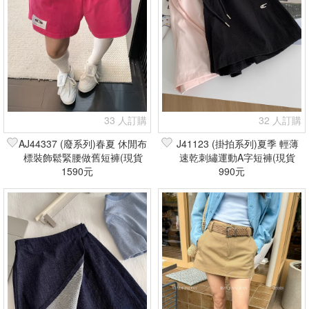
33 人訂購
32 人訂購
AJ44337 (廢系列)春夏 休閒布
J41123 (掛拍系列)夏季 輕薄
標裝飾鬆緊腰做舊短褲(現貨
速乾刺繡運動A字短褲(現貨
1590元
+預購)
990元
+預購)