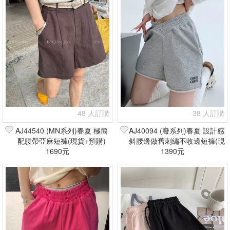
48 人訂購
38 人訂購
AJ44540 (MN系列)春夏 極簡
AJ40094 (廢系列)春夏 設計感
配腰帶亞麻短褲(現貨+預購)
斜腰邊做舊刺繡不收邊短褲(現
1690元
1390元
貨+預購)