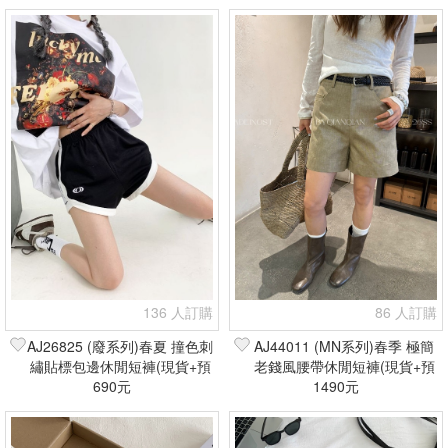
136 人訂購
86 人訂購
AJ26825 (廢系列)春夏 撞色刺
AJ44011 (MN系列)春季 極簡
繡貼標包邊休閒短褲(現貨+預
老錢風腰帶休閒短褲(現貨+預
690元
購)
1490元
購)