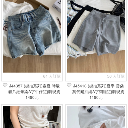
64 人訂購
50 人訂購
J44357 (掛拍系列)春夏 時髦
J45416 (掛拍系列)夏季 雲朵
貓爪紋暈染A字牛仔短褲(現貨
莫代爾抽繩A字闊腿短褲(現貨
1490元
+預購)
1190元
+預購)