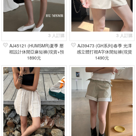
3 人訂購
3 人訂購
AJ45121 (HUMSMR)夏季 壓
AJ39473 (GH系列)春季 光澤
褶設計休閒亞麻短褲(現貨+預
感立體打褶A字休閒短褲(現貨
1890元
購)
1490元
+預購)