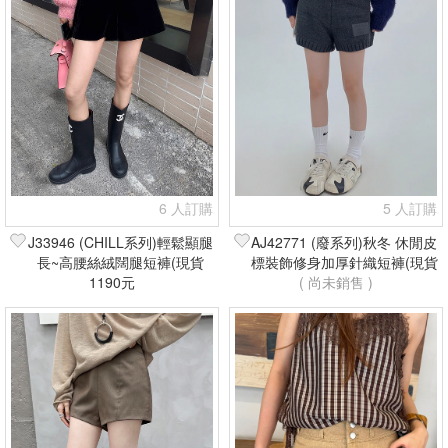
6 人訂購
5 人訂購
J33946 (CHILL系列)輕鬆顯腿
AJ42771 (廢系列)秋冬 休閒皮
長~高腰絲絨闊腿短褲(現貨
標裝飾修身加厚針織短褲(現貨
1190元
+預購)
( 尚未銷售 )
+預購)