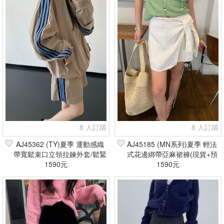
8 人訂購
8 人訂購
AJ45362 (TY)夏季 運動感織
AJ45185 (MN系列)夏季 輕法
帶寬鬆束口立領拉鍊外套/鬆緊
式花邊綁帶亞麻裙褲(現貨+預
腰織帶短褲(現貨+預購)
1590元
1590元
購)