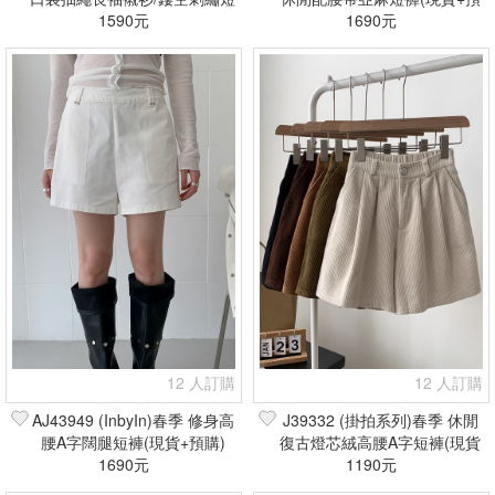
褲(現貨+預購)
1590元
1690元
購)
12 人訂購
12 人訂購
AJ43949 (InbyIn)春季 修身高
J39332 (掛拍系列)春季 休閒
腰A字闊腿短褲(現貨+預購)
復古燈芯絨高腰A字短褲(現貨
1690元
1190元
+預購)