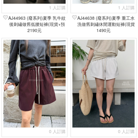
1 人訂購
1 人訂購
AJ44963 (廢系列)夏季 乳牛紋
AJ44638 (廢系列)夏季 重工水
後刺繡做舊低腰短褲(現貨+預
洗做舊刺繡休閒運動短褲(現貨
2190元
購)
1490元
+預購)
0 人訂購
0 人訂購