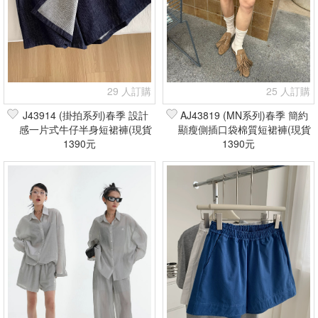
29 人訂購
25 人訂購
J43914 (掛拍系列)春季 設計
AJ43819 (MN系列)春季 簡約
感一片式牛仔半身短裙褲(現貨
顯瘦側插口袋棉質短裙褲(現貨
1390元
+預購)
1390元
+預購)