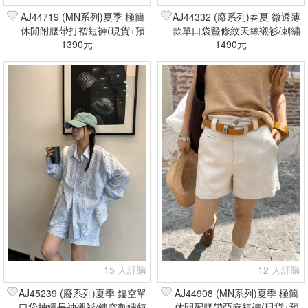
AJ44719 (MN系列)夏季 極簡
AJ44332 (廢系列)春夏 微透薄
休閒附腰帶打褶短褲(現貨+預
款單口袋豎條紋天絲襯衫/刺繡
1390元
購)
鬆緊腰短褲(現貨+預購)
1490元
15 人訂購
12 人訂購
AJ45239 (廢系列)夏季 鏤空單
AJ44908 (MN系列)夏季 極簡
口袋抽繩長袖襯衫/鏤空刺繡短
休閒配腰帶亞麻短褲(現貨+預