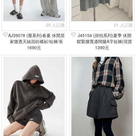
25 人訂購
21 人訂購
AJ39078 (廢系列)春夏 休閒居
J45154 (掛拍系列)夏季 休閒
家微透天絲混紡襯衫/短褲/長
鬆緊腰寬邊闊腿A字短褲(現貨
褲(現貨+預購)
1690元
1390元
+預購)