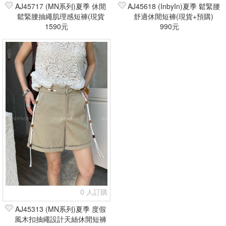
AJ45717 (MN系列)夏季 休閒
AJ45618 (InbyIn)夏季 鬆緊腰
鬆緊腰抽繩肌理感短褲(現貨
舒適休閒短褲(現貨+預購)
1590元
+預購)
990元
0 人訂購
AJ45313 (MN系列)夏季 度假
風木扣抽繩設計天絲休閒短褲