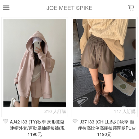
LOADING...
JOE MEET SPIKE
上架時間
銷售件數
銷售價格
樣式尺寸篩選
全部樣式
黑
白
灰
藍
卡其
綠
米白
牛仔藍
淺藍
藏青
全部尺寸
XS
S
M
L
XL
2XL
現貨商品
210 人訂購
147 人訂購
篩選
AJ42133 (TY)秋季 廓形寬鬆
J37183 (CHILL系列)秋季 顯
連帽外套/運動風抽繩短褲(現
瘦拉高比例高腰抽繩闊腿PU皮
1190元
貨+預購)
短褲(現貨+預購)
1190元