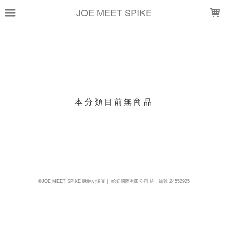
LOADING...
JOE MEET SPIKE
上架時間
銷售件數
銷售價格
樣式尺寸篩選
本分類目前無商品
現貨商品
篩選