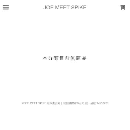
LOADING...
JOE MEET SPIKE
上架時間
銷售件數
銷售價格
樣式尺寸篩選
本分類目前無商品
現貨商品
篩選