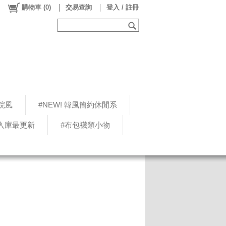
購物車
(
0
)
交易查詢
登入 / 註冊
院風
#NEW! 韓風簡約休閒系
5入庫最更新
#布包襪類小物