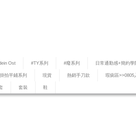
ein Ost
#TY系列
#廢系列
日常通勤感+簡約學
#掛拍平鋪系列
現貨
熱銷手刀款
瑕疵區>>080
套
套裝
鞋