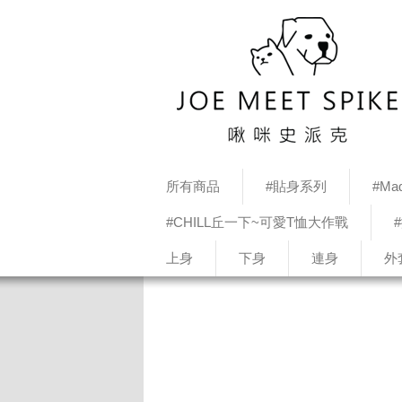
所有商品
#貼身系列
#Mad
#CHILL丘一下~可愛T恤大作戰
上身
下身
連身
外