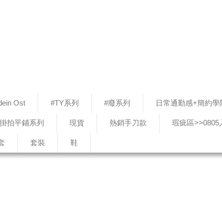
ein Ost
#TY系列
#廢系列
日常通勤感+簡約學
#掛拍平鋪系列
現貨
熱銷手刀款
瑕疵區>>080
套
套裝
鞋