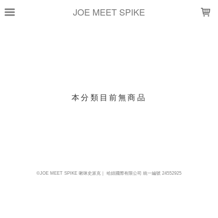
LOADING...
JOE MEET SPIKE
上架時間
銷售件數
銷售價格
樣式尺寸篩選
本分類目前無商品
現貨商品
篩選