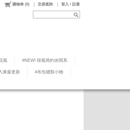
購物車
(
0
)
交易查詢
登入 / 註冊
院風
#NEW! 韓風簡約休閒系
5入庫最更新
#布包襪類小物