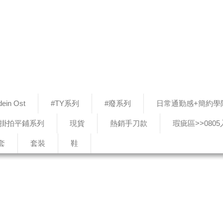
ein Ost
#TY系列
#廢系列
日常通勤感+簡約學
#掛拍平鋪系列
現貨
熱銷手刀款
瑕疵區>>080
套
套裝
鞋