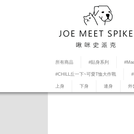
所有商品
#貼身系列
#Mad
#CHILL丘一下~可愛T恤大作戰
上身
下身
連身
外