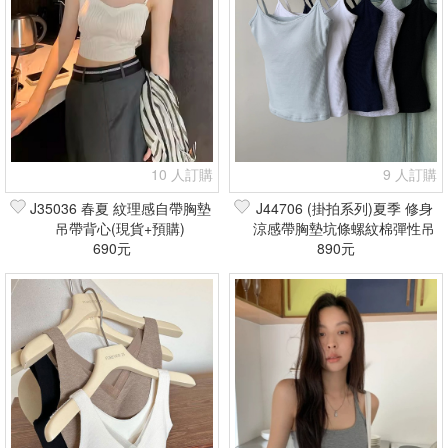
10 人訂購
9 人訂購
J35036 春夏 紋理感自帶胸墊
J44706 (掛拍系列)夏季 修身
吊帶背心(現貨+預購)
涼感帶胸墊坑條螺紋棉彈性吊
690元
帶背心(現貨+預購)
890元