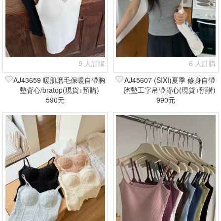
9 人訂購
6 人訂購
AJ43659 暖肌磨毛保暖自帶胸
AJ45607 (SIXI)夏季 修身自帶
墊背心/bratop(現貨+預購)
胸墊工字吊帶背心(現貨+預購)
590元
990元