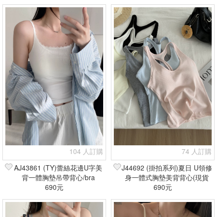
104 人訂購
74 人訂購
AJ43861 (TY)蕾絲花邊U字美
J44692 (掛拍系列)夏日 U領修
背一體胸墊吊帶背心/bra
身一體式胸墊美背背心(現貨
top(現貨+預購)
690元
690元
+預購)