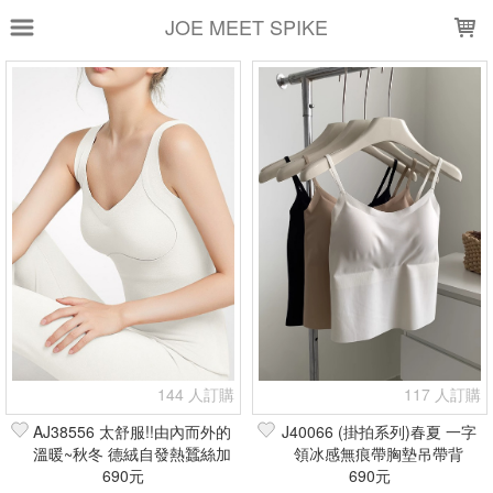
LOADING...
JOE MEET SPIKE
上架時間
銷售件數
銷售價格
樣式尺寸篩選
全部樣式
黑
白
灰
膚
奶白
米白
水藍
咖
粉
淺藍
全部尺寸
S
M
L
XL
2XL
160/85
165/90
現貨商品
144 人訂購
117 人訂購
篩選
AJ38556 太舒服!!由內而外的
J40066 (掛拍系列)春夏 一字
溫暖~秋冬 德絨自發熱蠶絲加
領冰感無痕帶胸墊吊帶背
絨吊帶內衣(現貨+預購)
690元
心/bratop(現貨+預購)
690元