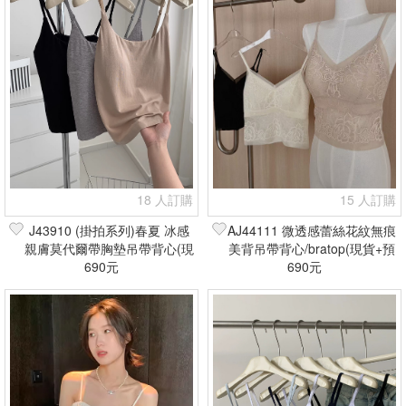
18 人訂購
15 人訂購
J43910 (掛拍系列)春夏 冰感
AJ44111 微透感蕾絲花紋無痕
親膚莫代爾帶胸墊吊帶背心(現
美背吊帶背心/bratop(現貨+預
貨+預購)
690元
690元
購)