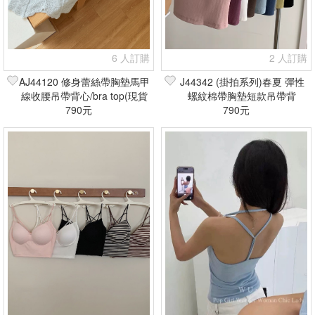
6 人訂購
2 人訂購
AJ44120 修身蕾絲帶胸墊馬甲
J44342 (掛拍系列)春夏 彈性
線收腰吊帶背心/bra top(現貨
螺紋棉帶胸墊短款吊帶背
790元
+預購)
心/bratop(現貨+預購)
790元