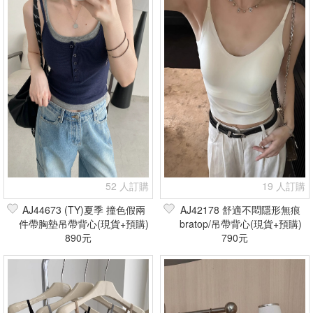
52 人訂購
19 人訂購
AJ44673 (TY)夏季 撞色假兩
AJ42178 舒適不悶隱形無痕
件帶胸墊吊帶背心(現貨+預購)
bratop/吊帶背心(現貨+預購)
890元
790元