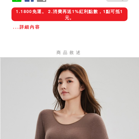
1.1800免運。 2.消費再送1%紅利點數，1點可抵1
元。
...詳細內容
商品敘述