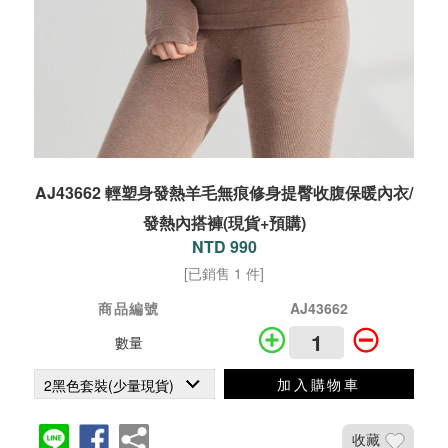
AJ43662 輕塑身發熱羊毛無痕修身提臀收腹保暖內衣/
發熱內搭褲(現貨+預購)
NTD 990
[已銷售 1 件]
商品編號
AJ43662
數量
加入購物車
收藏