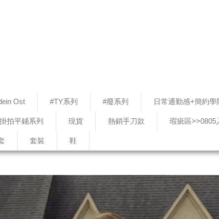
ein Ost
#TY系列
#廢系列
日常通勤感+簡約學
#掛拍平鋪系列
現貨
熱銷手刀款
瑕疵區>>080
套
套裝
鞋