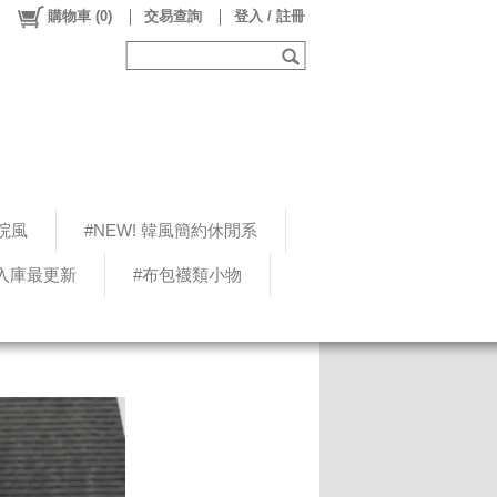
購物車
(
0
)
交易查詢
登入 / 註冊
院風
#NEW! 韓風簡約休閒系
5入庫最更新
#布包襪類小物