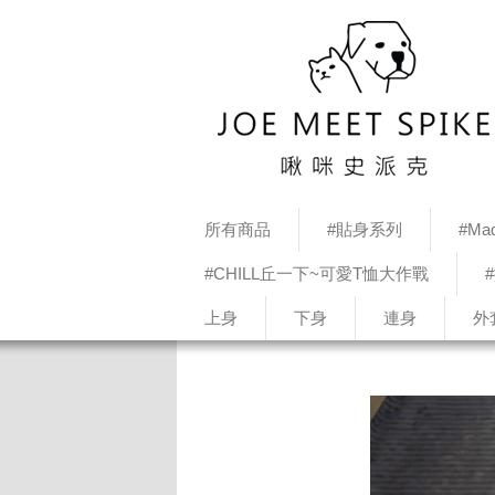
所有商品
#貼身系列
#Mad
#CHILL丘一下~可愛T恤大作戰
上身
下身
連身
外