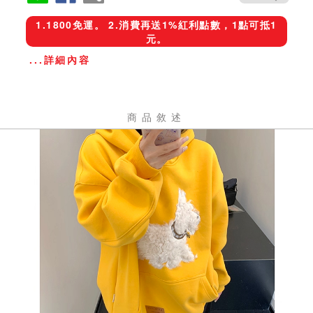
1.1800免運。 2.消費再送1%紅利點數，1點可抵1
元。
...詳細內容
商品敘述