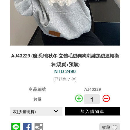
AJ43229 (廢系列)秋冬 立體毛絨狗狗刺繡加絨連帽衛
衣(現貨+預購)
NTD 2490
[已銷售 7 件]
商品編號
AJ43229
數量
加入購物車
收藏