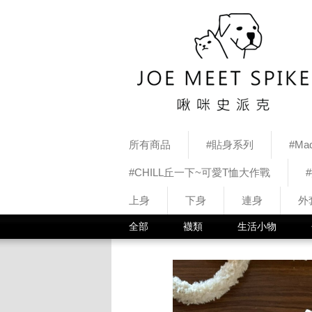
所有商品
#貼身系列
#Mad
#CHILL丘一下~可愛T恤大作戰
上身
下身
連身
外
全部
襪類
生活小物