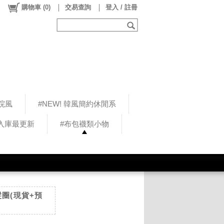
購物車
(
0
)
交易查詢
登入 / 註冊
院風
#NEW! 韓風簡約休閒系
5入庫最更新
#布包襪類小物
髮圈(現貨+預