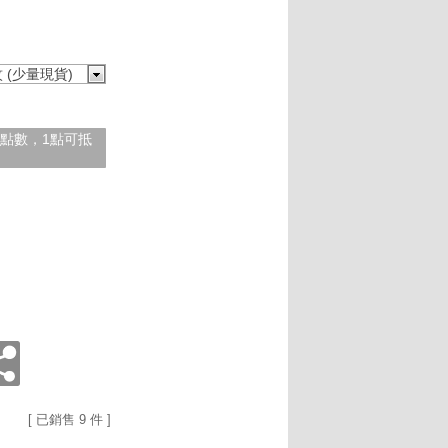
 (少量現貨)
紅利點數，1點可抵
[ 已銷售 9 件 ]