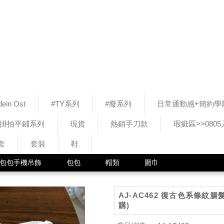
ein Ost
#TY系列
#廢系列
日常通勤感+簡約學
#掛拍平鋪系列
現貨
熱銷手刀款
瑕疵區>>080
套
套裝
鞋
包包手機吊飾
包包
帽類
圍巾
AJ-AC462 復古色系條紋腸
購)