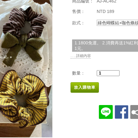
商品編號：
AJ-AC462
售價：
NTD 189
款式：
綠色蝴蝶結+咖色條紋
1.1800免運。 2.消費再送1%
1元。
. . . 詳細內容
數量：
放入購物車