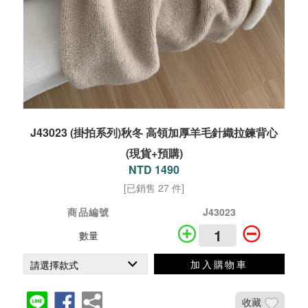
J43023 (掛拍系列)秋冬 高領加厚羊毛針織拉鍊背心
(現貨+預購)
NTD 1490
[已銷售 27 件]
商品編號
J43023
數量
加入購物車
收藏