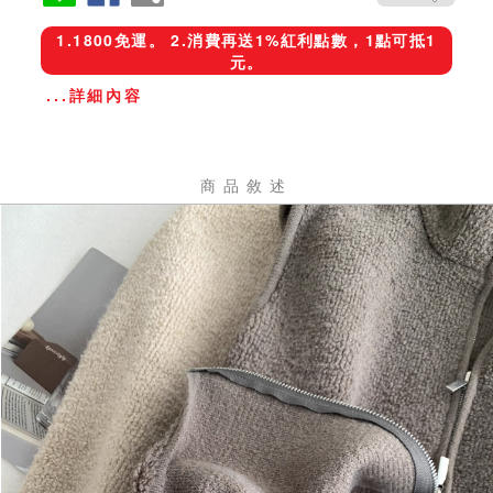
1.1800免運。 2.消費再送1%紅利點數，1點可抵1
元。
...詳細內容
商品敘述