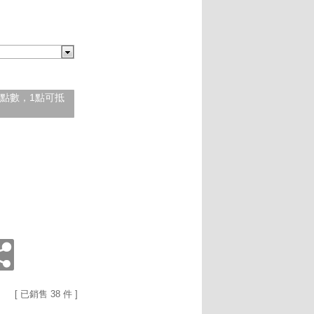
紅利點數，1點可抵
[ 已銷售 38 件 ]