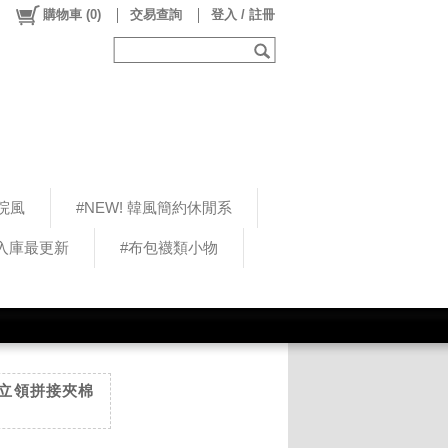
購物車
(
0
)
交易查詢
登入 / 註冊
院風
#NEW! 韓風簡約休閒系
5入庫最更新
#布包襪類小物
日系立領拼接夾棉