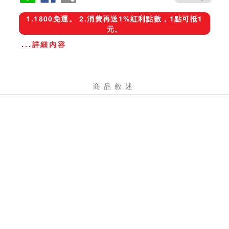
1.1800免運。 2.消費再送1%紅利點數，1點可抵1
元。
...詳細內容
商品敘述