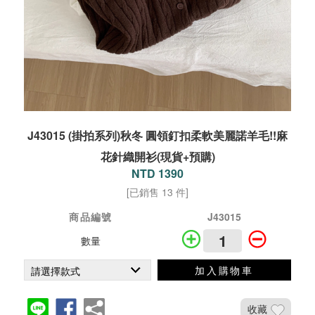
J43015 (掛拍系列)秋冬 圓領釘扣柔軟美麗諾羊毛!!麻
花針織開衫(現貨+預購)
NTD 1390
[已銷售 13 件]
商品編號
J43015
數量
加入購物車
收藏