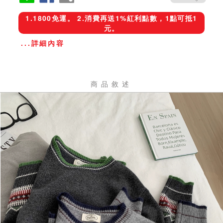
1.1800免運。 2.消費再送1%紅利點數，1點可抵1
元。
...詳細內容
商品敘述