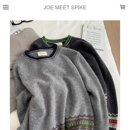
LOADING...
JOE MEET SPIKE