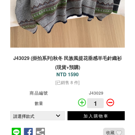
J43029 (掛拍系列)秋冬 民族風提花垂感羊毛針織衫
(現貨+預購)
NTD 1590
[已銷售 8 件]
商品編號
J43029
數量
加入購物車
收藏