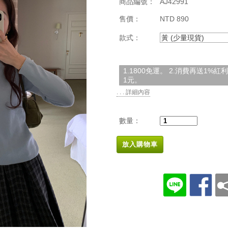
商品編號：
AJ42991
售價：
NTD 890
款式：
黃 (少量現貨)
1.1800免運。 2.消費再送1%
1元。
. . . 詳細內容
數量：
放入購物車