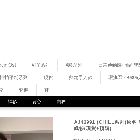
ein Ost
#TY系列
#廢系列
日常通勤感+簡約學
#掛拍平鋪系列
現貨
熱銷手刀款
瑕疵區>>080
套
套裝
鞋
襯衫
背心
內衣
AJ42991 (CHILL系列)秋
織衫(現貨+預購)