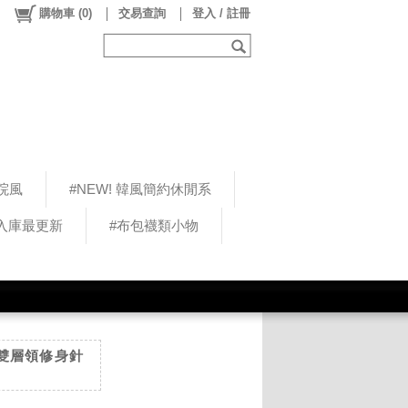
購物車
(
0
)
交易查詢
登入 / 註冊
院風
#NEW! 韓風簡約休閒系
5入庫最更新
#布包襪類小物
冬 雙層領修身針