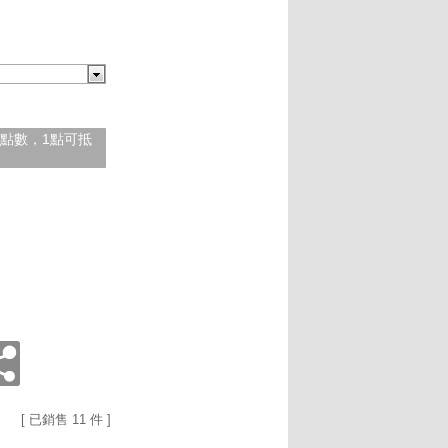
紅利點數，1點可抵
[ 已銷售 11 件 ]