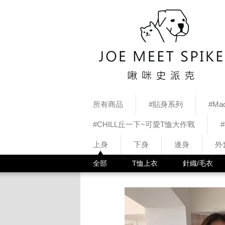
所有商品
#貼身系列
#Mad
#CHILL丘一下~可愛T恤大作戰
上身
下身
連身
外
全部
T恤上衣
針織/毛衣