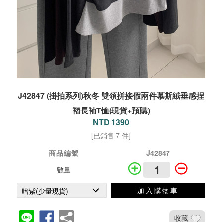
J42847 (掛拍系列)秋冬 雙領拼接假兩件慕斯絨垂感捏
褶長袖T恤(現貨+預購)
NTD 1390
[已銷售 7 件]
商品編號
J42847
數量
加入購物車
收藏