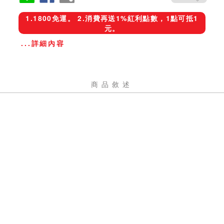
1.1800免運。 2.消費再送1%紅利點數，1點可抵1
元。
...詳細內容
商品敘述