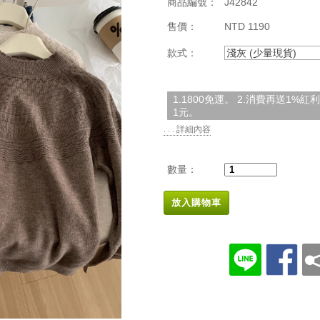
商品編號：
J42842
售價：
NTD 1190
款式：
淺灰 (少量現貨)
1.1800免運。 2.消費再送1%
1元。
. . . 詳細內容
數量：
放入購物車