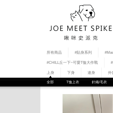
所有商品
#貼身系列
#Mad
#CHILL丘一下~可愛T恤大作戰
上身
下身
連身
外
全部
T恤上衣
針織/毛衣