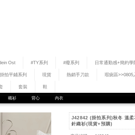
ein Ost
#TY系列
#廢系列
日常通勤感+簡約學
#掛拍平鋪系列
現貨
熱銷手刀款
瑕疵區>>080
套
套裝
鞋
襯衫
背心
內衣
J42842 (掛拍系列)秋冬 
針織衫(現貨+預購)