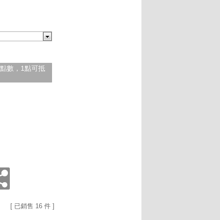
紅利點數，1點可抵
[ 已銷售 16 件 ]