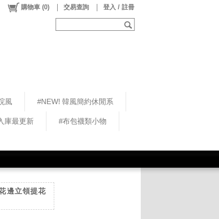
購物車
(
0
)
交易查詢
登入 / 註冊
院風
#NEW! 韓風簡約休閒系
5入庫最更新
#布包襪類小物
溫柔花邊立領提花