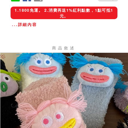
1.1800免運。 2.消費再送1%紅利點數，1點可抵1
元。
...詳細內容
商品敘述