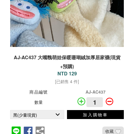
AJ-AC437 大嘴醜萌娃保暖珊瑚絨加厚居家襪(現貨
+預購)
NTD 129
[已銷售 4 件]
商品編號
AJ-AC437
數量
加入購物車
收藏