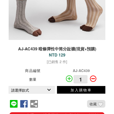
AJ-AC439 暗條彈性中筒分趾襪(現貨+預購)
NTD 129
[已銷售 2 件]
商品編號
AJ-AC439
數量
加入購物車
收藏