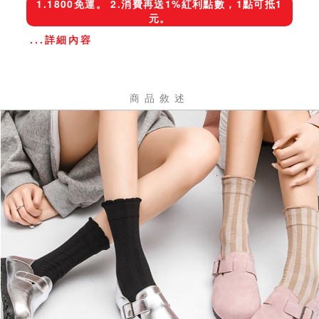
1.1800免運。 2.消費再送1%紅利點數，1點可抵1
元。
...詳細內容
商品敘述