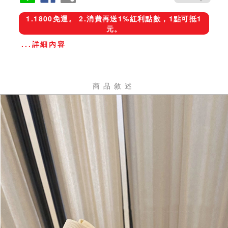
1.1800免運。 2.消費再送1%紅利點數，1點可抵1
元。
...詳細內容
商品敘述