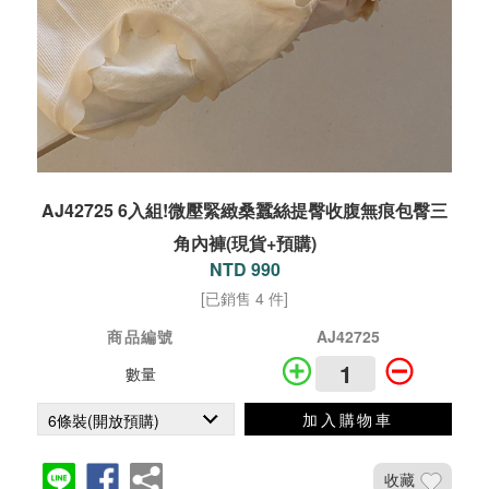
AJ42725 6入組!微壓緊緻桑蠶絲提臀收腹無痕包臀三
角內褲(現貨+預購)
NTD 990
[已銷售 4 件]
商品編號
AJ42725
數量
加入購物車
收藏