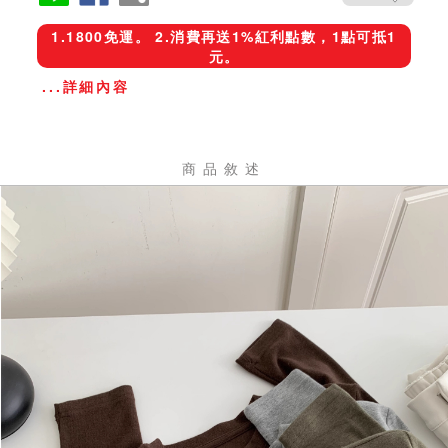
1.1800免運。 2.消費再送1%紅利點數，1點可抵1
元。
...詳細內容
商品敘述