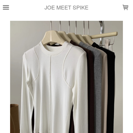
LOADING...
JOE MEET SPIKE