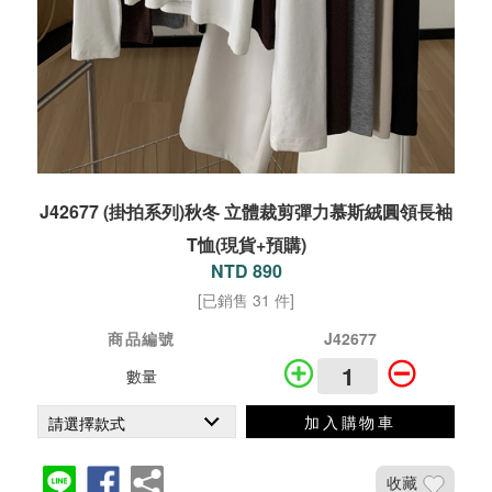
J42677 (掛拍系列)秋冬 立體裁剪彈力慕斯絨圓領長袖
T恤(現貨+預購)
NTD 890
[已銷售 31 件]
商品編號
J42677
數量
加入購物車
收藏