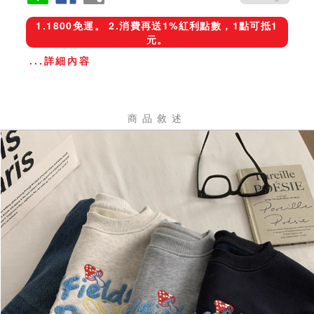
1.1800免運。 2.消費再送1%紅利點數，1點可抵1
元。
...詳細內容
商品敘述