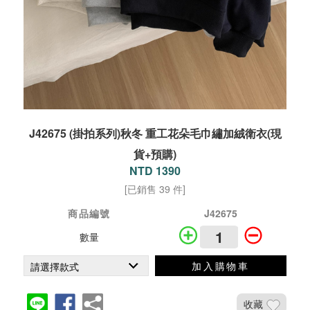
J42675 (掛拍系列)秋冬 重工花朵毛巾繡加絨衛衣(現
貨+預購)
NTD 1390
[已銷售 39 件]
商品編號
J42675
數量
加入購物車
收藏