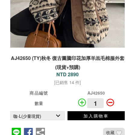
AJ42650 (TY)秋冬 復古圖騰印花加厚羊羔毛棉服外套
(現貨+預購)
NTD 2890
[已銷售 14 件]
商品編號
AJ42650
數量
加入購物車
收藏