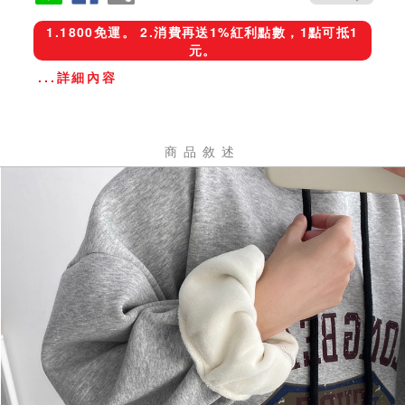
1.1800免運。 2.消費再送1%紅利點數，1點可抵1
元。
...詳細內容
商品敘述