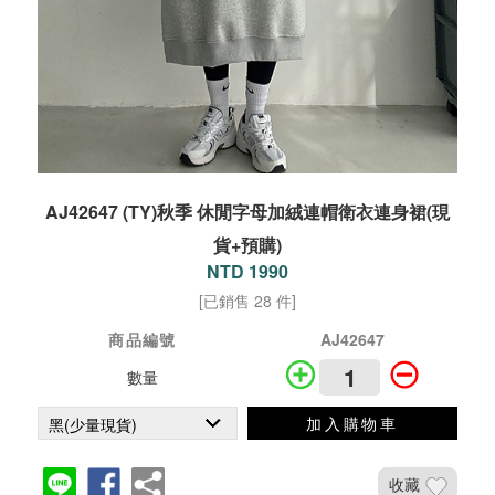
AJ42647 (TY)秋季 休閒字母加絨連帽衛衣連身裙(現
貨+預購)
NTD 1990
[已銷售 28 件]
商品編號
AJ42647
數量
加入購物車
收藏