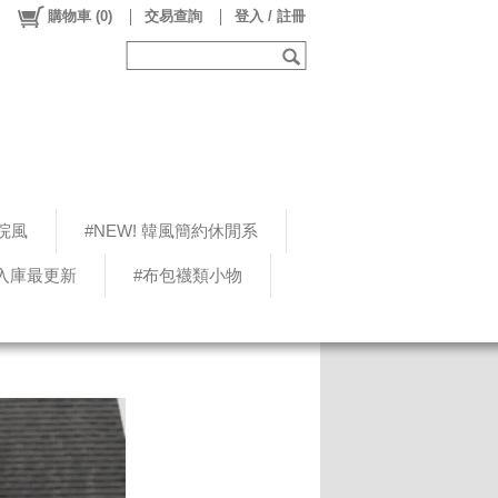
購物車
(
0
)
交易查詢
登入 / 註冊
院風
#NEW! 韓風簡約休閒系
5入庫最更新
#布包襪類小物