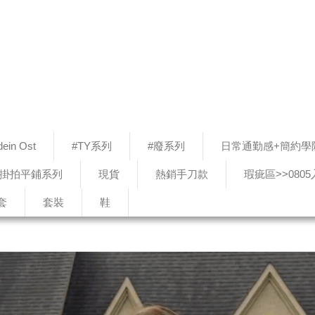
ein Ost
#TY系列
#廢系列
日常通勤感+簡約學
#掛拍平鋪系列
現貨
熱銷手刀款
瑕疵區>>080
套
套裝
鞋