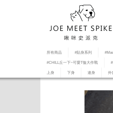
所有商品
#貼身系列
#Mad
#CHILL丘一下~可愛T恤大作戰
上身
下身
連身
外