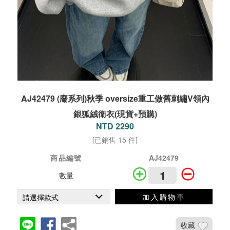
AJ42479 (廢系列)秋季 oversize重工做舊刺繡V領內
銀狐絨衛衣(現貨+預購)
NTD 2290
[已銷售 15 件]
商品編號
AJ42479
數量
加入購物車
收藏