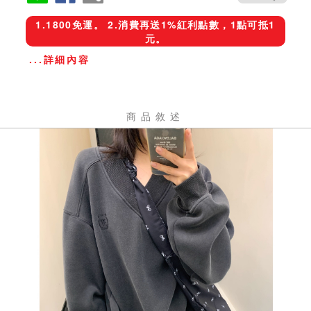
1.1800免運。 2.消費再送1%紅利點數，1點可抵1
元。
...詳細內容
商品敘述