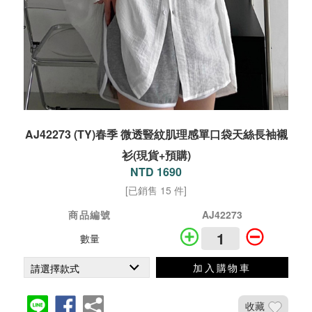
AJ42273 (TY)春季 微透豎紋肌理感單口袋天絲長袖襯
衫(現貨+預購)
NTD 1690
[已銷售 15 件]
商品編號
AJ42273
數量
加入購物車
收藏