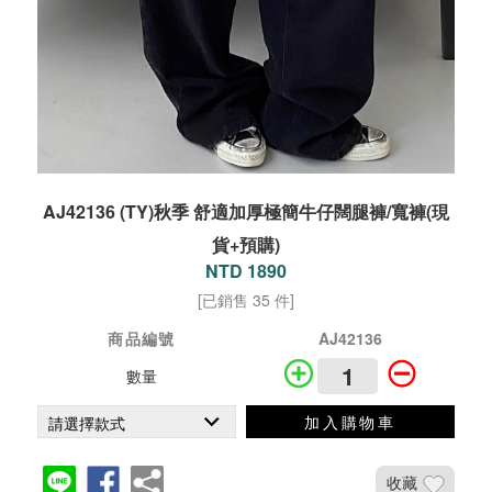
AJ42136 (TY)秋季 舒適加厚極簡牛仔闊腿褲/寬褲(現
貨+預購)
NTD 1890
[已銷售 35 件]
商品編號
AJ42136
數量
加入購物車
收藏