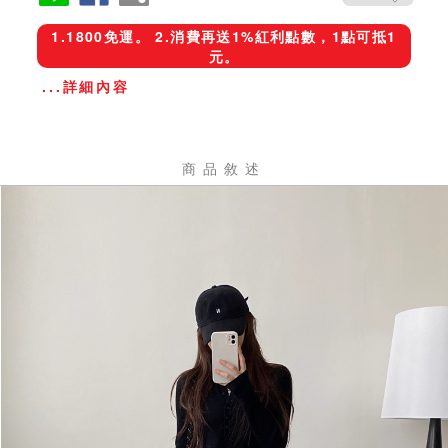
1.1800免運。 2.消費再送1%紅利點數，1點可抵1
元。
...詳細內容
商品敘述