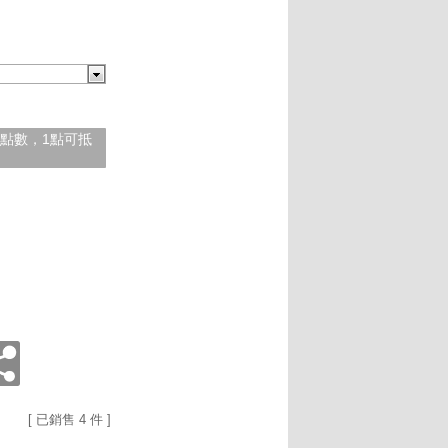
紅利點數，1點可抵
[ 已銷售 4 件 ]