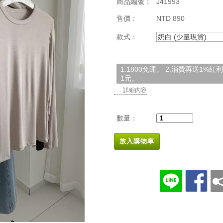
商品編號：
J41993
售價：
NTD 890
款式：
奶白 (少量現貨)
1.1800免運。 2.消費再送1%
1元。
. . . 詳細內容
數量：
放入購物車