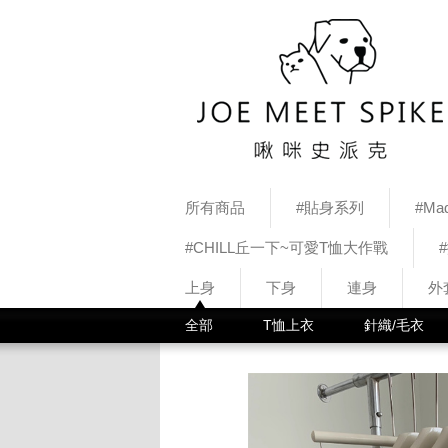
所有商品
#貼身系列
#Mad
#CHILL丘一下~可愛T恤大作戰
上身
下身
連身
外
全部
T恤上衣
針織/毛衣