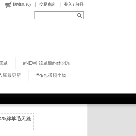
購物車
(
0
)
交易查詢
登入 / 註冊
院風
#NEW! 韓風簡約休閒系
5入庫最更新
#布包襪類小物
圓領4%綿羊毛天絲