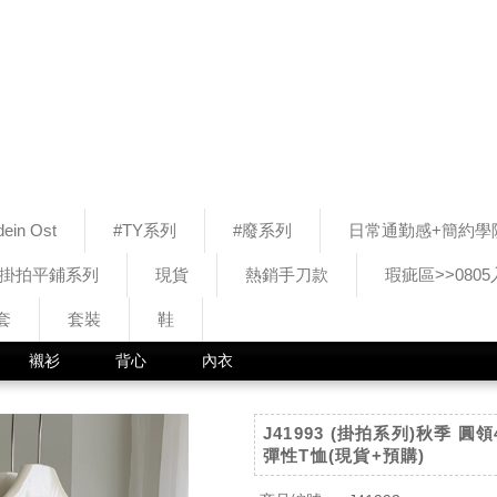
ein Ost
#TY系列
#廢系列
日常通勤感+簡約學
#掛拍平鋪系列
現貨
熱銷手刀款
瑕疵區>>080
套
套裝
鞋
襯衫
背心
內衣
J41993 (掛拍系列)秋季 
彈性T恤(現貨+預購)