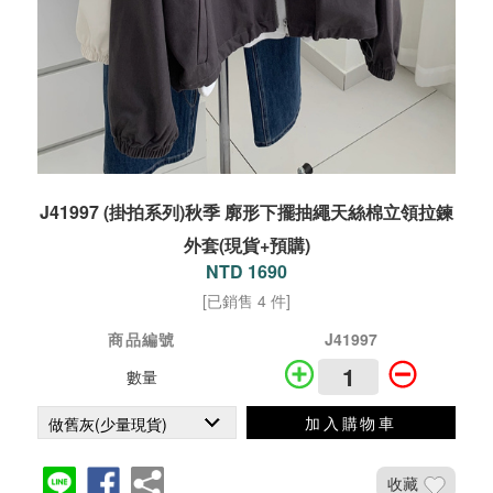
J41997 (掛拍系列)秋季 廓形下擺抽繩天絲棉立領拉鍊
外套(現貨+預購)
NTD 1690
[已銷售 4 件]
商品編號
J41997
數量
加入購物車
收藏