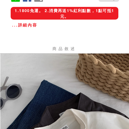
1.1800免運。 2.消費再送1%紅利點數，1點可抵1
元。
...詳細內容
商品敘述