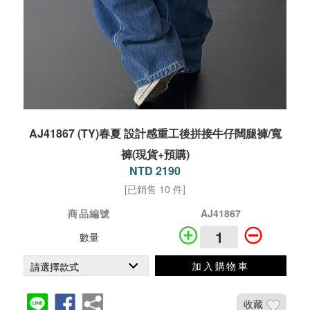
AJ41867 (TY)春夏 設計感重工後拼接牛仔闊腿褲/寬
褲(現貨+預購)
NTD 2190
[已銷售 10 件]
商品編號
AJ41867
數量
加入購物車
收藏