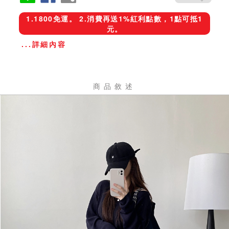
1.1800免運。 2.消費再送1%紅利點數，1點可抵1
元。
...詳細內容
商品敘述