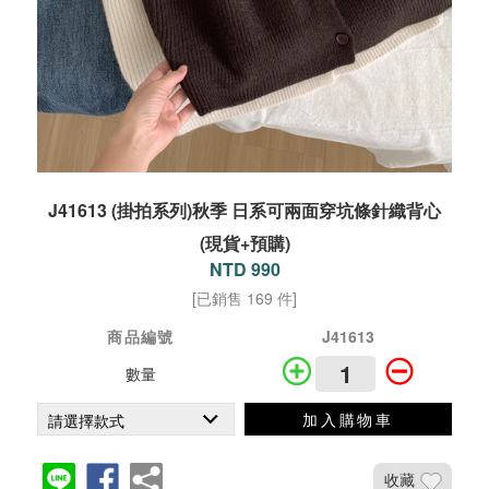
J41613 (掛拍系列)秋季 日系可兩面穿坑條針織背心
(現貨+預購)
NTD 990
[已銷售 169 件]
商品編號
J41613
數量
加入購物車
收藏