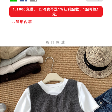
1.1800免運。 2.消費再送1%紅利點數，1點可抵1
元。
...詳細內容
商品敘述