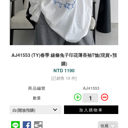
AJ41553 (TY)春季 線條兔子印花薄長袖T恤(現貨+預
購)
NTD 1190
[已銷售 10 件]
商品編號
AJ41553
數量
加入購物車
收藏