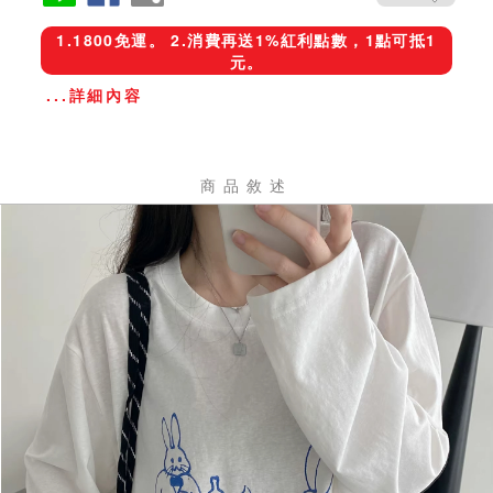
1.1800免運。 2.消費再送1%紅利點數，1點可抵1
元。
...詳細內容
商品敘述