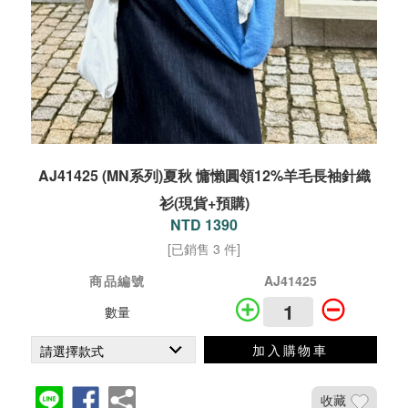
AJ41425 (MN系列)夏秋 慵懶圓領12%羊毛長袖針織
衫(現貨+預購)
NTD 1390
[已銷售 3 件]
商品編號
AJ41425
數量
加入購物車
收藏