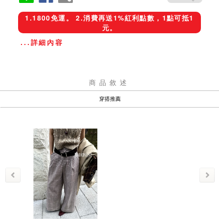
1.1800免運。 2.消費再送1%紅利點數，1點可抵1
元。
...詳細內容
商品敘述