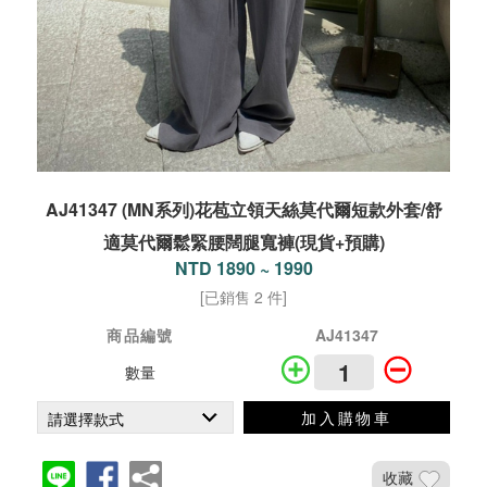
AJ41347 (MN系列)花苞立領天絲莫代爾短款外套/舒
適莫代爾鬆緊腰闊腿寬褲(現貨+預購)
NTD 1890 ~ 1990
[已銷售 2 件]
商品編號
AJ41347
數量
加入購物車
收藏