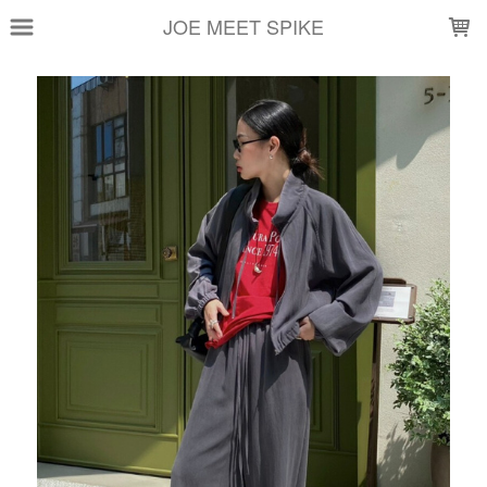
LOADING...
JOE MEET SPIKE