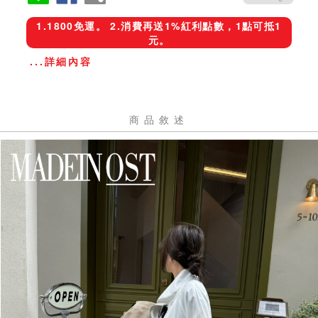
1.1800免運。 2.消費再送1%紅利點數，1點可抵1
元。
...詳細內容
商品敘述