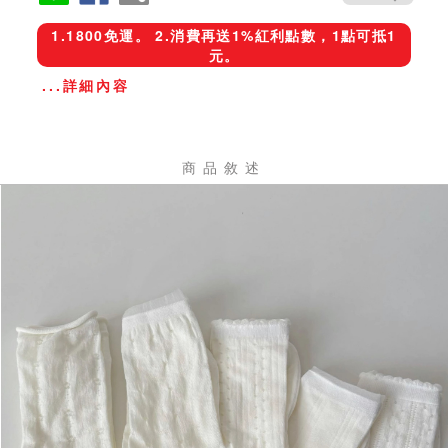
1.1800免運。 2.消費再送1%紅利點數，1點可抵1
元。
...詳細內容
商品敘述