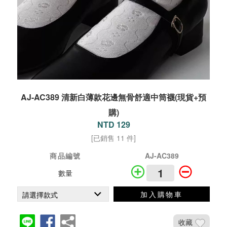
AJ-AC389 清新白薄款花邊無骨舒適中筒襪(現貨+預
購)
NTD 129
[已銷售 11 件]
商品編號
AJ-AC389
數量
加入購物車
收藏