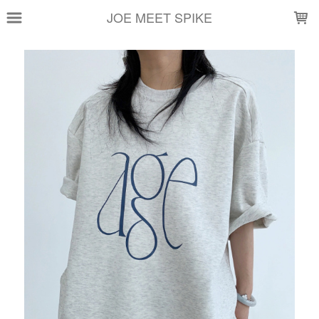
LOADING...
JOE MEET SPIKE