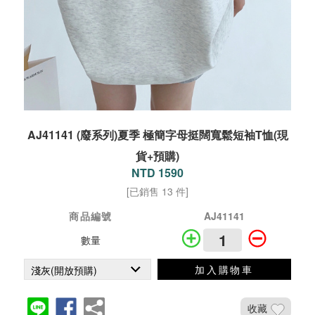
AJ41141 (廢系列)夏季 極簡字母挺闊寬鬆短袖T恤(現
貨+預購)
NTD 1590
[已銷售 13 件]
商品編號
AJ41141
數量
加入購物車
收藏