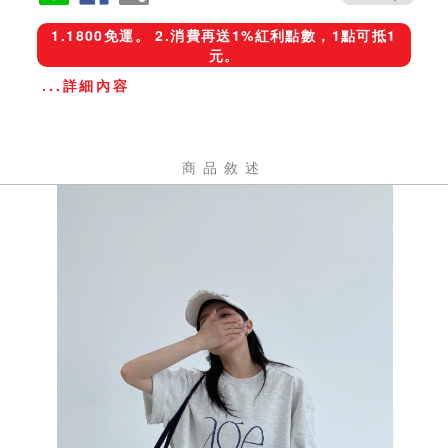
1.1800免運。 2.消費再送1%紅利點數，1點可抵1
元。
...詳細內容
商品敘述