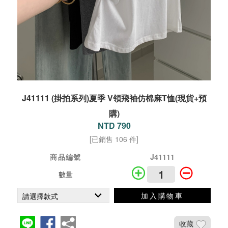
J41111 (掛拍系列)夏季 V領飛袖仿棉麻T恤(現貨+預
購)
NTD 790
[已銷售 106 件]
商品編號
J41111
數量
加入購物車
收藏