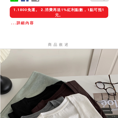
1.1800免運。 2.消費再送1%紅利點數，1點可抵1
元。
...詳細內容
商品敘述