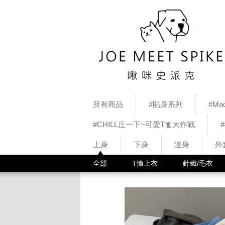
所有商品
#貼身系列
#Mad
#CHILL丘一下~可愛T恤大作戰
上身
下身
連身
外
全部
T恤上衣
針織/毛衣