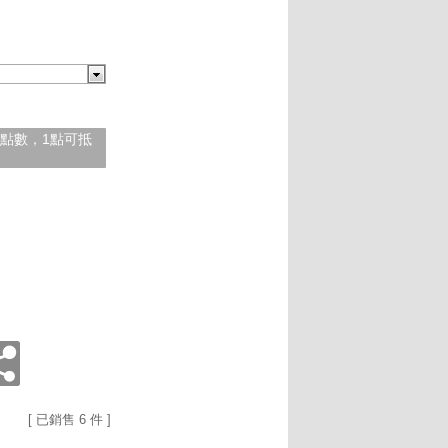
紅利點數，1點可抵
[ 已銷售 6 件 ]