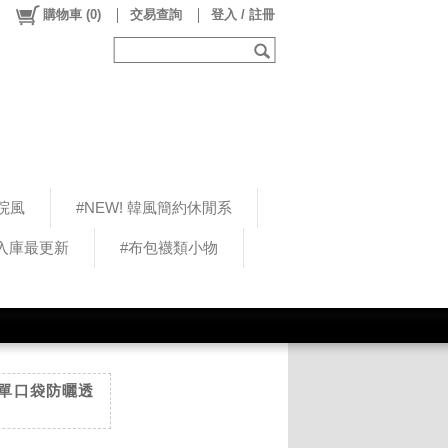
購物車
(
0
)
交易查詢
登入 / 註冊
院風
#NEW! 韓風簡約休閒系
5入庫最更新
#布包襪類小物
棉麻單口袋防曬透