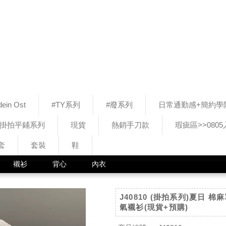
ein Ost
#TY系列
#廢系列
日常通勤感+簡約學
#掛拍平鋪系列
現貨
熱銷手刀款
瑕疵區>>080
套
套裝
鞋
襯衫
背心
內衣
J40810 (掛拍系列)夏日 
氣襯衫(現貨+預購)