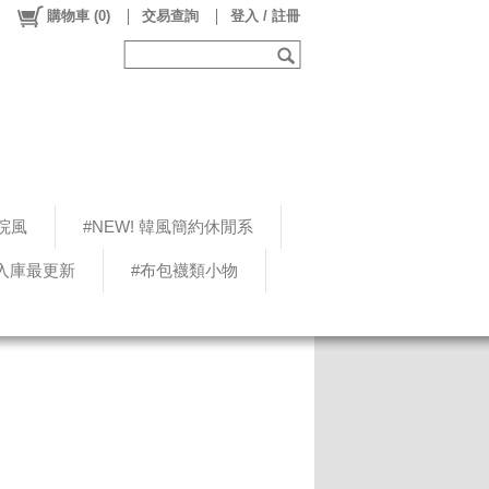
購物車
(
0
)
交易查詢
登入 / 註冊
院風
#NEW! 韓風簡約休閒系
5入庫最更新
#布包襪類小物