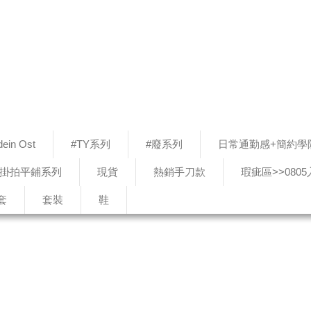
ein Ost
#TY系列
#廢系列
日常通勤感+簡約學
#掛拍平鋪系列
現貨
熱銷手刀款
瑕疵區>>080
套
套裝
鞋