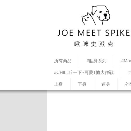
所有商品
#貼身系列
#Mad
#CHILL丘一下~可愛T恤大作戰
上身
下身
連身
外