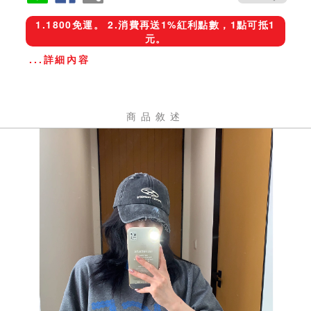
1.1800免運。 2.消費再送1%紅利點數，1點可抵1
元。
...詳細內容
商品敘述