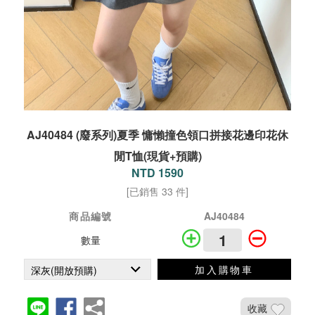
AJ40484 (廢系列)夏季 慵懶撞色領口拼接花邊印花休
閒T恤(現貨+預購)
NTD 1590
[已銷售 33 件]
商品編號
AJ40484
數量
加入購物車
收藏