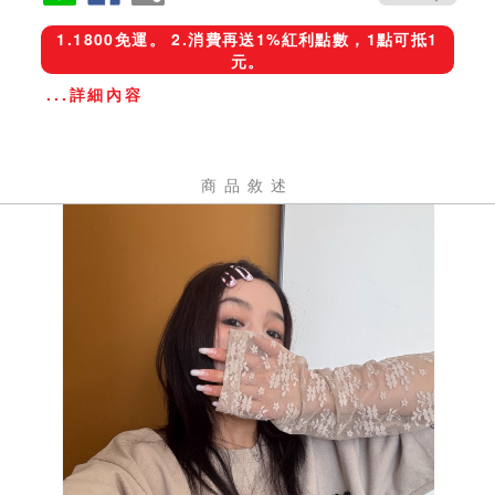
1.1800免運。 2.消費再送1%紅利點數，1點可抵1
元。
...詳細內容
商品敘述