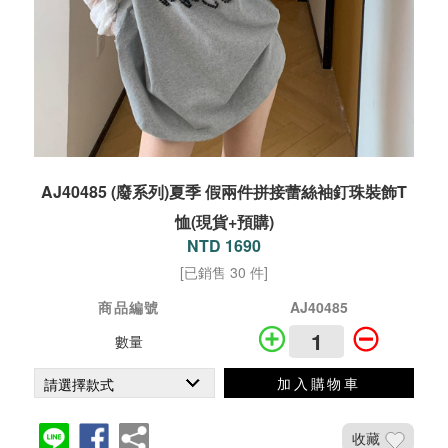
AJ40485 (廢系列)夏季 假兩件拼接蕾絲袖釘珠裝飾T
恤(現貨+預購)
NTD 1690
[已銷售 30 件]
商品編號
AJ40485
數量
加入購物車
收藏