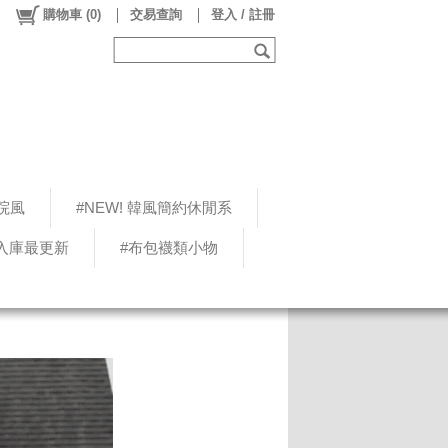
購物車
(
0
)
交易查詢
登入 / 註冊
院風
#NEW! 韓風簡約休閒系
5入庫最更新
#布包襪類小物