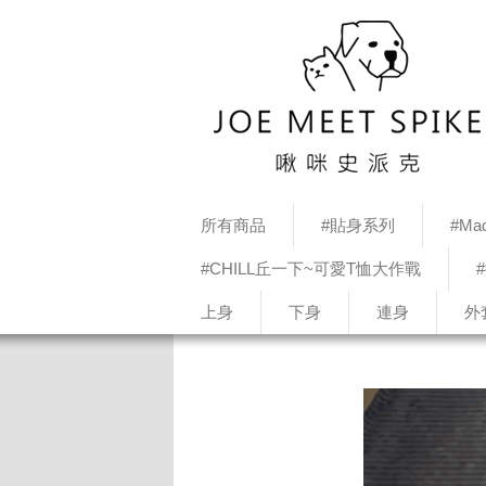
所有商品
#貼身系列
#Mad
#CHILL丘一下~可愛T恤大作戰
上身
下身
連身
外