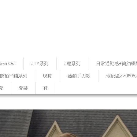
ein Ost
#TY系列
#廢系列
日常通勤感+簡約學
#掛拍平鋪系列
現貨
熱銷手刀款
瑕疵區>>080
套
套裝
鞋