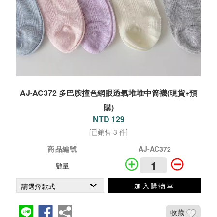
AJ-AC372 多巴胺撞色網眼透氣堆堆中筒襪(現貨+預
購)
NTD 129
[已銷售 3 件]
商品編號
AJ-AC372
數量
加入購物車
收藏