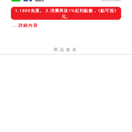
1.1800免運。 2.消費再送1%紅利點數，1點可抵1
元。
...詳細內容
商品敘述