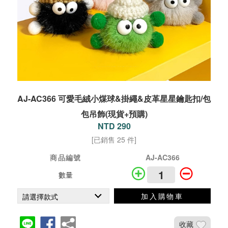
AJ-AC366 可愛毛絨小煤球&掛繩&皮革星星鑰匙扣/包
包吊飾(現貨+預購)
NTD 290
[已銷售 25 件]
商品編號
AJ-AC366
數量
加入購物車
收藏