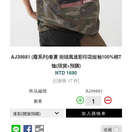
AJ39881 (廢系列)春夏 街頭風迷彩印花短袖100%棉T
恤(現貨+預購)
NTD 1690
[已銷售 17 件]
商品編號
AJ39881
數量
加入購物車
收藏