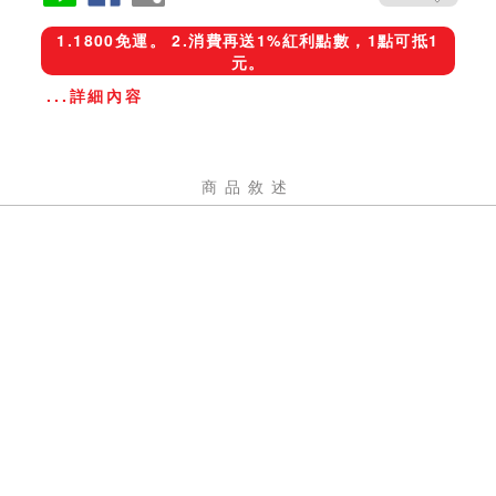
1.1800免運。 2.消費再送1%紅利點數，1點可抵1
元。
...詳細內容
商品敘述