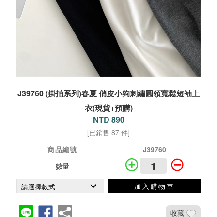
J39760 (掛拍系列)春夏 俏皮小狗刺繡圓領寬鬆短袖上
衣(現貨+預購)
NTD 890
[已銷售 87 件]
商品編號
J39760
數量
加入購物車
收藏