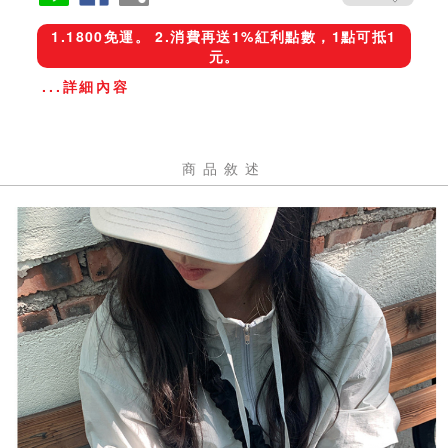
1.1800免運。 2.消費再送1%紅利點數，1點可抵1
元。
...詳細內容
商品敘述