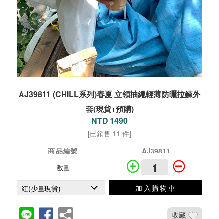
AJ39811 (CHILL系列)春夏 立領抽繩輕薄防曬拉鍊外
套(現貨+預購)
NTD 1490
[已銷售 11 件]
商品編號
AJ39811
數量
加入購物車
收藏